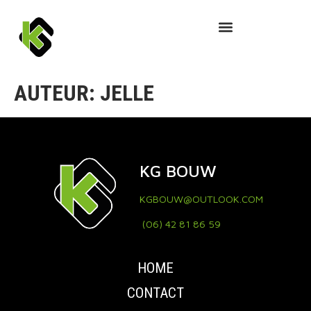
AUTEUR:
JELLE
KG BOUW
KGBOUW@OUTLOOK.COM
(06) 42 81 86 59
HOME
CONTACT