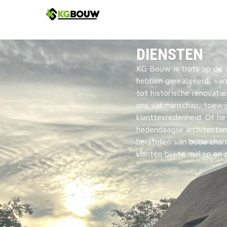
DIENSTEN
KG Bouw is trots op de 
hebben gerealiseerd, va
tot historische renovatie
ons vakmanschap, toewijd
klanttevredenheid. Of he
hedendaagse architecton
herstellen van oude cha
klanten blij te maken en 