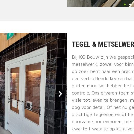
TEGEL & METSELWE
Bij KG Bouw zijn we gespecia
metselwerk, zowel voor binne
op zoek bent naar een prac
een verbluffende keuken back
buitenmuur, wij hebben het 
controle. Ons ervaren team s
visie tot leven te brengen,
oog voor detail. Of het nu g
prachtige tegelvloeren of h
duurzame buitenmuren, met 
kwaliteit waar je op kunt ve