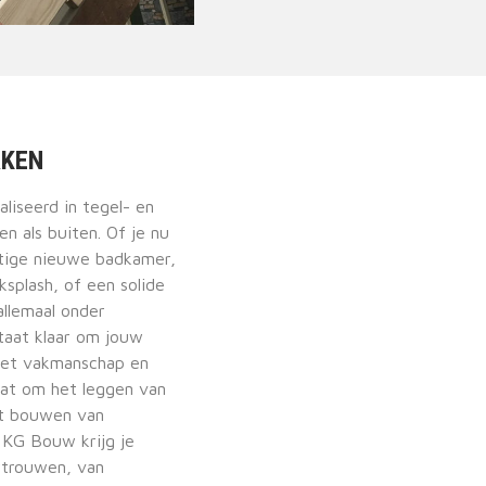
RKEN
liseerd in tegel- en
n als buiten. Of je nu
htige nieuwe badkamer,
splash, of een solide
allemaal onder
taat klaar om jouw
 met vakmanschap en
aat om het leggen van
et bouwen van
KG Bouw krijg je
rtrouwen, van