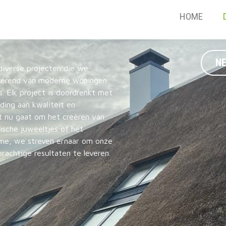
HOME
N
diverse projecten die we
riërend van moderne woningen
s. Elk project is doordrenkt met
ing aan kwaliteit en
t nu gaat om het creëren van
ische juweeltjes of het
rme, we streven ernaar om onze
prachtige resultaten te leveren.